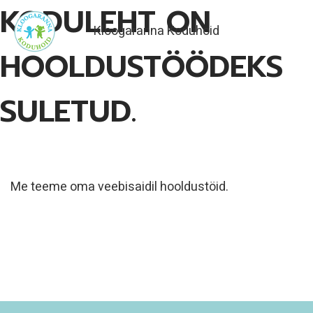
Skip
KODULEHT ON
to
Kloogaranna Koduhoid
content
HOOLDUSTÖÖDEKS
SULETUD.
Me teeme oma veebisaidil hooldustöid.